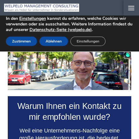
Wir verwenden Cookies, um dir die bestmögliche Erfahrung auf
Zum Inhalt springen
unserer Website zu bieten.
In den
Einstellungen
kannst du erfahren, welche Cookies wir
START
verwenden oder sie ausschalten. Weitere Information findest du
auf unserer
Datenschutz-Seite (welpelo.de)
.
Zustimmen
Ablehnen
Einstellungen
Warum Ihnen ein Kontakt zu
mir empfohlen wurde?
Weil eine Unternehmens-Nachfolge eine
große Herausforderung ist, die bedeutet,